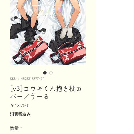
SKU： 4595315377474
[v3]コウキくん抱き枕カ
バー／うーる
価
￥13,750
格
消費税込み
数量
*