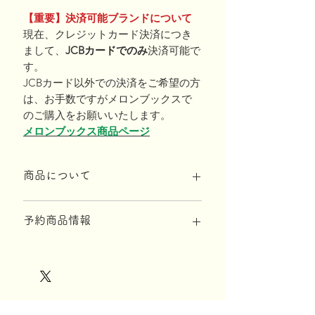
【重要】決済可能ブランドについて
現在、クレジットカード決済につき
まして、
JCBカードでのみ
決済可能で
す。
JCBカード以外での決済をご希望の方
は、お手数ですがメロンブックスで
のご購入をお願いいたします。
メロンブックス商品ページ
商品について
※10,000円以上のご注文で配送料無料※
予約商品情報
◆商品仕様
【印刷】
【予約受付期間】
フレスデザイン株式会社
2025年4月14日まで
【生地】
【商品発送時期】
関連商品
高密度2wayトリコット アクアヴェール
2025年6月