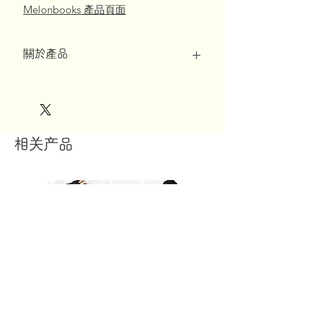
Melonbooks 產品頁面
關於產品
*訂單滿10,000日元免費送貨*
◆ 產品規格
【印刷】
相关产品
佛瑞斯設計有限公司
【材料】
高密度 2 向經編水綠色面紗
【尺寸】
160 厘米 x 50 厘米
◆ 關於付款
下訂單後，我們將在一個工作日內向您發
送一封包含付款 URL 的電子郵件。
請在7天內付款。