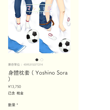
庫存單位： 4595315377214
身體枕套 ( Yoshino Sora
)
價
¥13,750
格
已含 稅金
數量
*