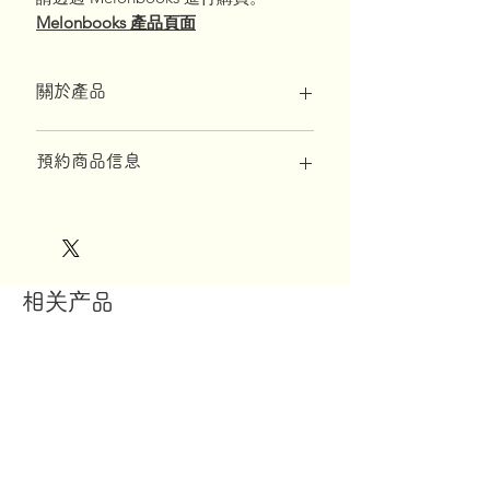
Melonbooks 產品頁面
關於產品
*訂單滿10,000日元免費送貨*
預約商品信息
◆ 產品規格
【印刷】
[預約受理期間]
佛瑞斯設計有限公司
至 2025 年 3 月 10 日
【材料】
[產品發貨時間]
相关产品
高密度 2 向經編水綠色面紗 v3
2025 年 5 月
* 如果達到最大預訂數量，接待處將提前
【尺寸】
關閉。
160 厘米 x 50 厘米
◆ 關於付款
下訂單後，我們將在一個工作日內向您發
送一封包含付款 URL 的電子郵件。
請在7天內付款。