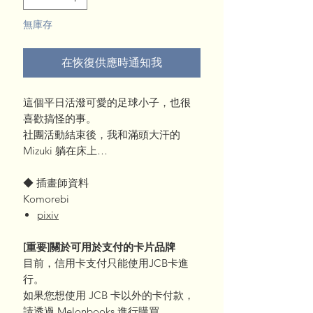
無庫存
在恢復供應時通知我
這個平日活潑可愛的足球小子，也很
喜歡搞怪的事。
社團活動結束後，我和滿頭大汗的
Mizuki 躺在床上…
◆ 插畫師資料
Komorebi
pixiv
[重要]關於可用於支付的卡片品牌
目前，信用卡支付只能使用JCB卡進
行。
如果您想使用 JCB 卡以外的卡付款，
請透過 Melonbooks 進行購買。