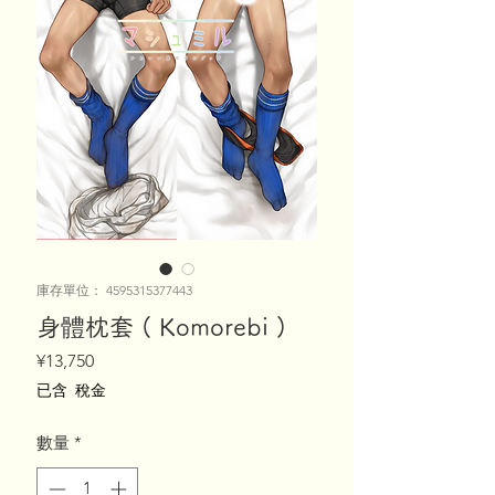
庫存單位： 4595315377443
身體枕套 ( Komorebi )
價
¥13,750
格
已含 稅金
數量
*