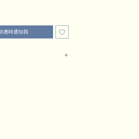
供應時通知我
免費送貨*
色面紗