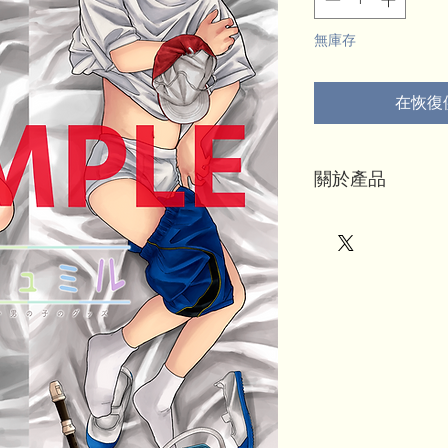
無庫存
在恢復
關於產品
*訂單滿10,000日元
◆ 產品規格
【印刷】
佛瑞斯設計有限公司
【材料】
高密度 2 向經編水綠
【尺寸】
160 厘米 x 50 厘米