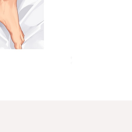
身體枕套 ( Hajime Hinahara )
價格
¥13,750
已含 稅金