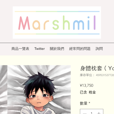
商品一覽表
Twitter
關於我們
經常問的問題
詢問
身體枕套 ( Yosh
庫存單位： 459531537726
價
¥13,750
格
已含 稅金
數量
*