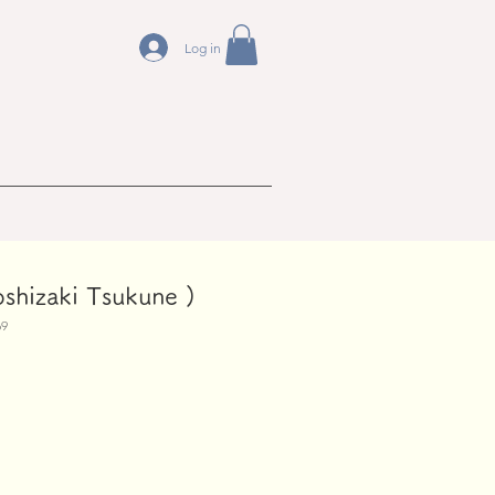
Log in
izaki Tsukune )
9